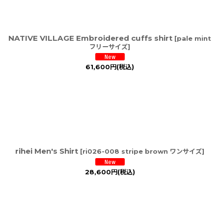
NATIVE VILLAGE Embroidered cuffs shirt
[
pale mint
フリーサイズ
]
61,600
円
(税込)
rihei Men's Shirt
[
ri026-008 stripe brown ワンサイズ
]
28,600
円
(税込)