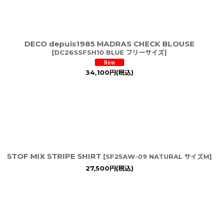
DECO depuis1985 MADRAS CHECK BLOUSE
[
DC26SSFSH10 BLUE フリーサイズ
]
34,100
円
(税込)
STOF MIX STRIPE SHIRT
[
SF25AW-09 NATURAL サイズM
]
27,500
円
(税込)