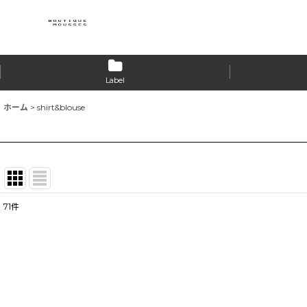
Label
ホーム
>
shirt&blouse
71
件
表示数
:
並び順
: