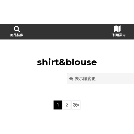
商品検索
ご利用案内
shirt&blouse
表示順変更
1
2
次
»
絞り込む