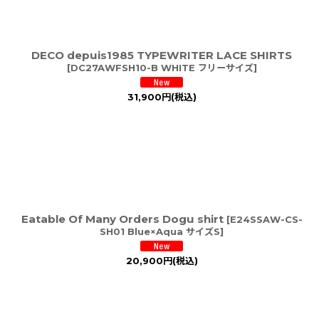
DECO depuis1985 TYPEWRITER LACE SHIRTS
[
DC27AWFSH10-B WHITE フリーサイズ
]
31,900
円
(税込)
Eatable Of Many Orders Dogu shirt
[
E24SSAW-CS-
SH01 Blue×Aqua サイズS
]
20,900
円
(税込)