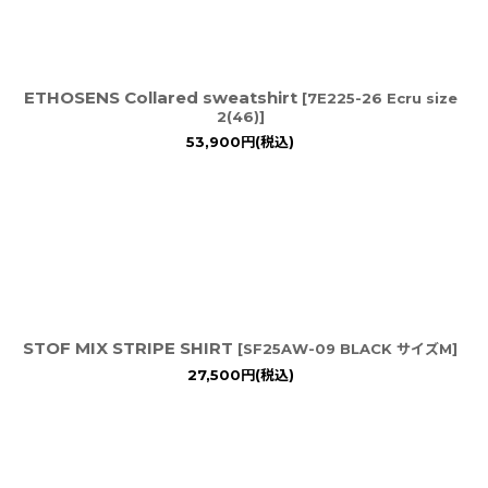
ETHOSENS Collared sweatshirt
[
7E225-26 Ecru size
2(46)
]
53,900
円
(税込)
STOF MIX STRIPE SHIRT
[
SF25AW-09 BLACK サイズM
]
27,500
円
(税込)