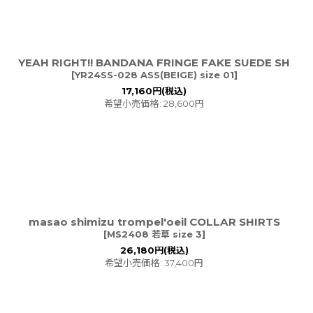
YEAH RIGHT!! BANDANA FRINGE FAKE SUEDE SH
[
YR24SS-028 ASS(BEIGE) size 01
]
17,160
円
(税込)
希望小売価格
:
28,600
円
masao shimizu trompel'oeil COLLAR SHIRTS
[
MS2408 若草 size 3
]
26,180
円
(税込)
希望小売価格
:
37,400
円