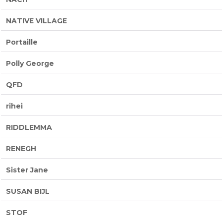
NATIVE VILLAGE
Portaille
Polly George
QFD
rihei
RIDDLEMMA
RENEGH
Sister Jane
SUSAN BIJL
STOF