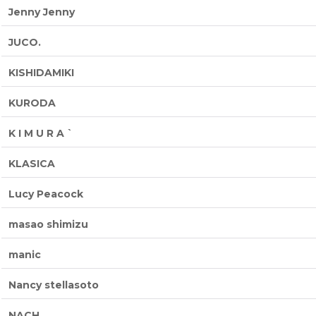
Jenny Jenny
JUCO.
KISHIDAMIKI
KURODA
K I M U R A `
KLASICA
Lucy Peacock
masao shimizu
manic
Nancy stellasoto
NACH