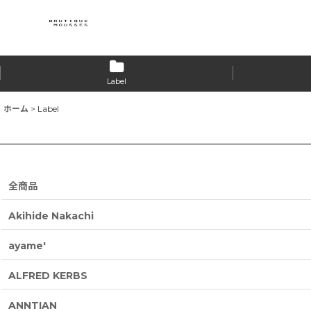
Label
ホーム
>
Label
全商品
Akihide Nakachi
ayame'
ALFRED KERBS
ANNTIAN