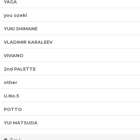
YAGA
you ozeki
YUKI SHIMANE
VLADIMIR KARALEEV
VIVIANO
2nd PALETTE
other
U.No.5
POTTO
YUI MATSUDA
ホーム