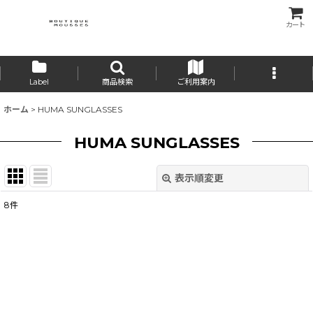
カート
Label
商品検索
ご利用案内
ホーム
>
HUMA SUNGLASSES
HUMA SUNGLASSES
表示順変更
閉じる
8
件
表示数
:
並び順
:
絞り込む