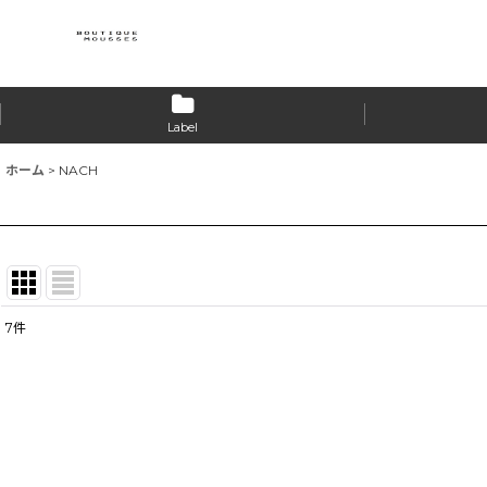
Label
ホーム
>
NACH
7
件
表示数
:
並び順
: