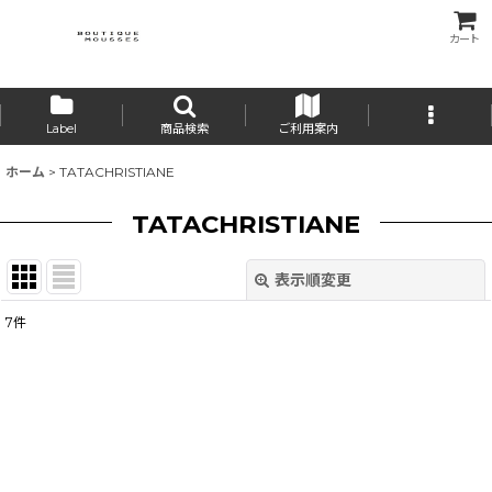
カート
Label
商品検索
ご利用案内
ホーム
>
TATACHRISTIANE
TATACHRISTIANE
表示順変更
閉じる
7
件
表示数
:
並び順
:
絞り込む