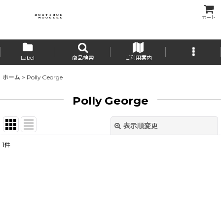
カート
Label
商品検索
ご利用案内
ホーム
>
Polly George
Polly George
表示順変更
閉じる
1
件
表示数
:
並び順
:
絞り込む