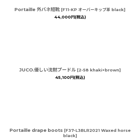
Portaille 外バネ短靴
[
F11-KP オーバーキップ革 black
]
44,000
円
(税込)
JUCO.優しい沈黙プードル
[
2-58 khaki×brown
]
45,100
円
(税込)
Portaille drape boots
[
F37-L3BLR2021 Waxed horse
black
]