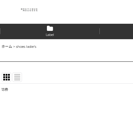
Label
ホーム
>
shoes ladie's
13
件
表示数
:
並び順
: