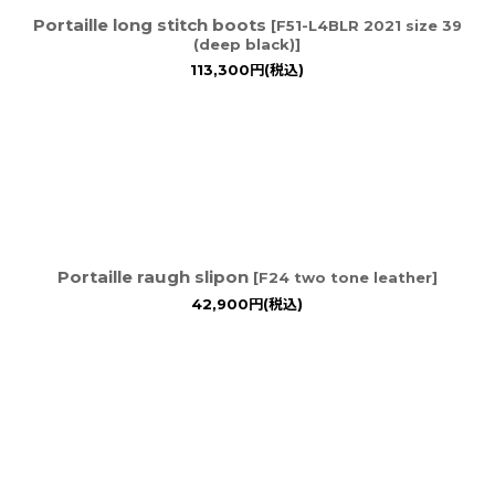
Portaille long stitch boots
[
F51-L4BLR 2021 size 39
(deep black)
]
113,300
円
(税込)
Portaille raugh slipon
[
F24 two tone leather
]
42,900
円
(税込)