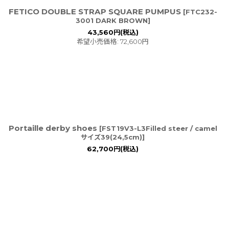
FETICO DOUBLE STRAP SQUARE PUMPUS
[
FTC232-
3001 DARK BROWN
]
43,560
円
(税込)
希望小売価格
:
72,600
円
Portaille derby shoes
[
FST19V3-L3Filled steer / camel
サイズ39(24,5cm)
]
62,700
円
(税込)