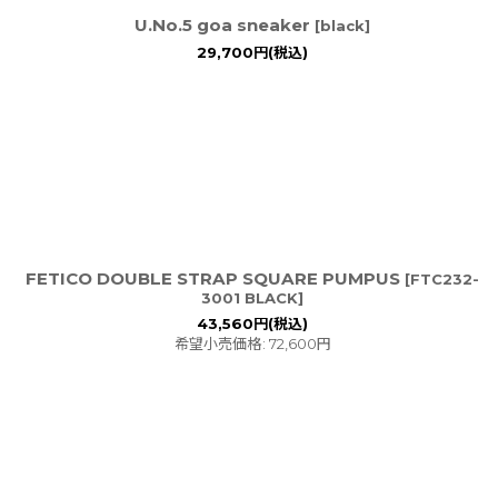
U.No.5 goa sneaker
[
black
]
29,700
円
(税込)
FETICO DOUBLE STRAP SQUARE PUMPUS
[
FTC232-
3001 BLACK
]
43,560
円
(税込)
希望小売価格
:
72,600
円