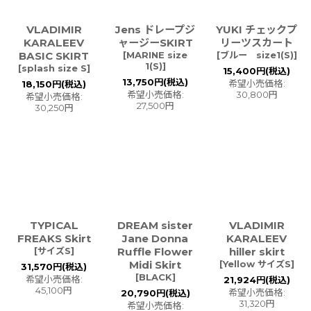
VLADIMIR
Jens ドレープジ
YUKI チェックプ
KARALEEV
ャージーSKIRT
リーツスカート
BASIC SKIRT
[
MARINE size
[
ブルー size1(S)
]
1(S)
]
[
splash size S
]
15,400
円
(税込)
13,750
円
(税込)
希望小売価格
:
18,150
円
(税込)
希望小売価格
:
30,800
円
希望小売価格
:
27,500
円
30,250
円
TYPICAL
DREAM sister
VLADIMIR
FREAKS Skirt
Jane Donna
KARALEEV
[
サイズS
]
Ruffle Flower
hiller skirt
Midi Skirt
[
Yellow サイズS
]
31,570
円
(税込)
[
BLACK
]
希望小売価格
:
21,924
円
(税込)
45,100
円
希望小売価格
:
20,790
円
(税込)
31,320
円
希望小売価格
: