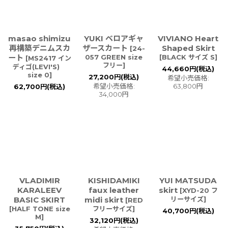
masao shimizu
YUKI ベロアギャ
VIVIANO Heart
再構築デニムスカ
ザースカート
Shaped Skirt
[
24-
ート
057 GREEN size
[
BLACK サイズ S
]
[
MS2417 イン
フリー
]
ディゴ(LEVI'S)
44,660
円
(税込)
size 0
]
27,200
円
(税込)
希望小売価格
:
希望小売価格
:
63,800
円
62,700
円
(税込)
34,000
円
VLADIMIR
KISHIDAMIKI
YUI MATSUDA
KARALEEV
faux leather
skirt
[
XYD-20 フ
BASIC SKIRT
midi skirt
リーサイズ
]
[
RED
[
HALF TONE size
フリーサイズ
]
40,700
円
(税込)
M
]
32,120
円
(税込)