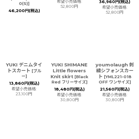
希望小売価格
:
36,960
円
(税込)
0(S)
]
52,800
円
希望小売価格
:
46,200
円
(税込)
52,800
円
YUKI デニムタイ
YUKI SHIMANE
youmolaugh 刺
トスカート
Little flowers
繍シフォンスカー
[
ブル
ー
]
Knit skirt
ト
[
Black
[
YML221-018
Red フリーサイズ
]
OFF ワンサイズ
]
13,860
円
(税込)
希望小売価格
:
18,480
円
(税込)
21,560
円
(税込)
23,100
円
希望小売価格
:
希望小売価格
:
30,800
円
30,800
円