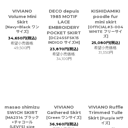
VIVIANO
DECO depuis
KISHIDAMIKI
Volume Mini
1985 MOTIF
poodle fur
Skirt
LACE
mini skirt
[
Navy×Black ワン
EMBROIDERY
[
OffICIAL#3-004
サイズ
]
WHITE フリーサイ
POCKET SKIRT
ズ
]
[
DC24SSFSK15
34,650
円
(税込)
INDIGO サイズM
]
25,080
円
(税込)
希望小売価格
:
49,500
円
希望小売価格
:
23,870
円
(税込)
31,350
円
希望小売価格
:
34,100
円
masao shimizu
VIVIANO
VIVIANO Ruffle
SWICH SKIRT
Gathered Skirt
Trimmed Tulle
[
MA2314 ブラック
[
Green ワンサイズ
]
Skirt
[
Purple Mサ
×チャコール
イズ
]
36,960
円
(税込)
(LEVI'S) size