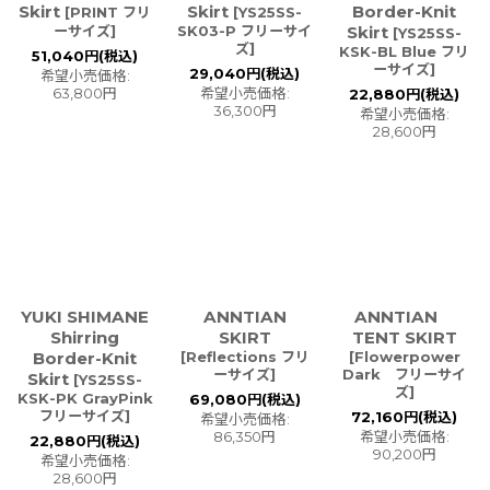
Skirt
Skirt
Border-Knit
[
PRINT フリ
[
YS25SS-
ーサイズ
]
SK03-P フリーサイ
Skirt
[
YS25SS-
ズ
]
KSK-BL Blue フリ
51,040
円
(税込)
ーサイズ
]
29,040
円
(税込)
希望小売価格
:
63,800
円
希望小売価格
:
22,880
円
(税込)
36,300
円
希望小売価格
:
28,600
円
YUKI SHIMANE
ANNTIAN
ANNTIAN
Shirring
SKIRT
TENT SKIRT
Border-Knit
[
Reflections フリ
[
Flowerpower
ーサイズ
]
Dark フリーサイ
Skirt
[
YS25SS-
ズ
]
KSK-PK GrayPink
69,080
円
(税込)
フリーサイズ
]
72,160
円
(税込)
希望小売価格
:
86,350
円
希望小売価格
:
22,880
円
(税込)
90,200
円
希望小売価格
:
28,600
円