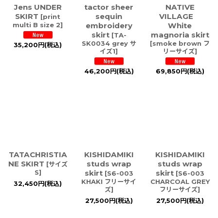
Jens UNDER
tactor sheer
NATIVE
SKIRT
sequin
VILLAGE
[
print
multi B size 2
]
embroidery
White
skirt
magnoria skirt
[
TA-
SK0034 grey サ
[
smoke brown フ
35,200
円
(税込)
イズ1
]
リーサイズ
]
46,200
円
(税込)
69,850
円
(税込)
TATACHRISTIA
KISHIDAMIKI
KISHIDAMIKI
NE SKIRT
studs wrap
studs wrap
[
サイズ
S
]
skirt
skirt
[
S6-003
[
S6-003
KHAKI フリーサイ
CHARCOAL GREY
32,450
円
(税込)
ズ
]
フリーサイズ
]
27,500
円
(税込)
27,500
円
(税込)