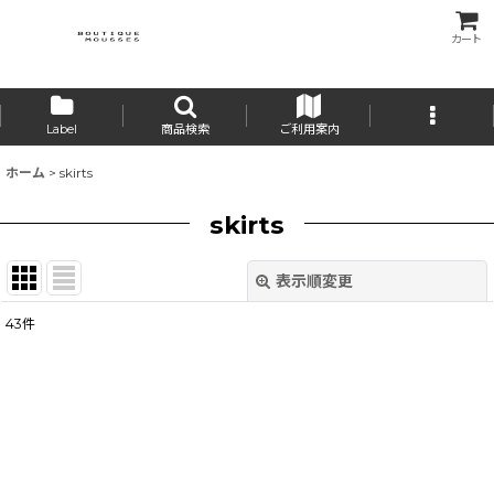
カート
Label
商品検索
ご利用案内
ホーム
>
skirts
skirts
表示順変更
閉じる
43
件
表示数
:
並び順
:
絞り込む