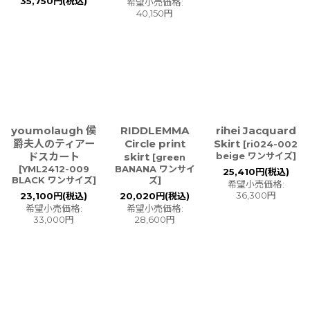
35,750
円
(税込)
希望小売価格
:
40,150
円
youmolaugh 侯
RIDDLEMMA
rihei Jacquard
爵夫人のティアー
Circle print
Skirt
[
ri024-002
ドスカート
skirt
beige ワンサイズ
]
[
green
[
YML2412-009
BANANA ワンサイ
25,410
円
(税込)
BLACK ワンサイズ
]
ズ
]
希望小売価格
:
36,300
円
23,100
円
(税込)
20,020
円
(税込)
希望小売価格
:
希望小売価格
:
33,000
円
28,600
円