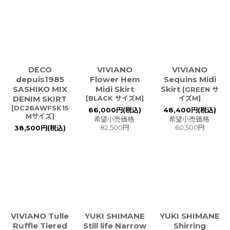
DECO
VIVIANO
VIVIANO
depuis1985
Flower Hem
Sequins Midi
SASHIKO MIX
Midi Skirt
Skirt
[
GREEN サ
DENIM SKIRT
[
BLACK サイズM
]
イズM
]
[
DC26AWFSK15
66,000
円
(税込)
48,400
円
(税込)
Mサイズ
]
希望小売価格
:
希望小売価格
:
82,500
円
60,500
円
38,500
円
(税込)
VIVIANO Tulle
YUKI SHIMANE
YUKI SHIMANE
Ruffle Tiered
Still life Narrow
Shirring