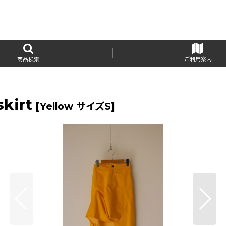
商品検索
ご利用案内
kirt
[
Yellow サイズS
]