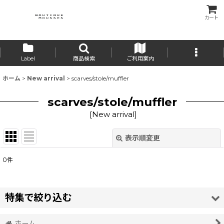
カート
Label
商品検索
ご利用案内
ホーム
>
New arrival
>
scarves/stole/muffler
scarves/stole/muffler
[
New arrival
]
表示順変更
閉じる
0
件
表示数
:
並び順
:
特集で絞り込む
絞り込む
ホーム