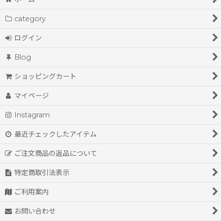
coat(spring&summer)
category
coat(autumn&winter)
ログイン
jacket
Blog
sweater spring&summer
ショッピングカート
sweater autumn&winter
マイページ
shirt&blouse
Instagram
cut&sewn
最近チェックしたアイテム
one-piece
ご注文商品の返品について
skirts
特定商取引法表示
pants
ご利用案内
お問い合わせ
accessories