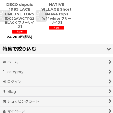
DECO depuis
NATIVE
1985 LACE
VILLAGE Short
UNEUNE TOPS
sleeve tops
[
DC22AWCTP22
[
off white フリー
BLACK フリーサイ
サイズ
]
ズ
]
24,200
円
(税込)
特集で絞り込む
ホーム
coat(spring&summer)
category
coat(autumn&winter)
ログイン
jacket
Blog
sweater spring&summer
ショッピングカート
sweater autumn&winter
マイページ