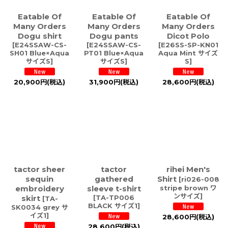
Eatable Of
Eatable Of
Eatable Of
Many Orders
Many Orders
Many Orders
Dogu shirt
Dogu pants
Dicot Polo
[
E24SSAW-CS-
[
E24SSAW-CS-
[
E26SS-SP-KN01
SH01 Blue×Aqua
PT01 Blue×Aqua
Aqua Mint サイズ
サイズS
]
サイズS
]
S
]
20,900
円
(税込)
31,900
円
(税込)
28,600
円
(税込)
tactor sheer
tactor
rihei Men's
sequin
gathered
Shirt
[
ri026-008
embroidery
sleeve t-shirt
stripe brown ワ
ンサイズ
]
skirt
[
TA-TP006
[
TA-
BLACK サイズ1
]
SK0034 grey サ
イズ1
]
28,600
円
(税込)
28,600
円
(税込)