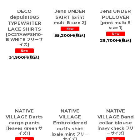
DECO
Jens UNDER
Jens UNDER
depuis1985
SKIRT
PULLOVER
[
print
TYPEWRITER
multi B size 2
]
[
print multi B
size 1
]
LACE SHIRTS
[
DC27AWFSH10-
35,200
円
(税込)
B WHITE フリーサ
29,700
円
(税込)
イズ
]
31,900
円
(税込)
NATIVE
NATIVE
NATIVE
VILLAGE Darts
VILLAGE
VILLAGE Band
cargo pants
Embroidered
collar blouse
[
leaves green サ
cuffs shirt
[
navy check フリ
イズ1
]
ーサイズ
]
[
pale mint フリー
サイズ
]