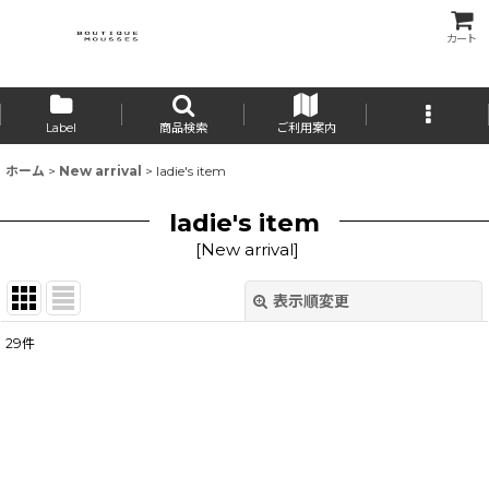
カート
Label
商品検索
ご利用案内
ホーム
>
New arrival
>
ladie's item
ladie's item
[
New arrival
]
表示順変更
閉じる
29
件
表示数
:
並び順
:
絞り込む