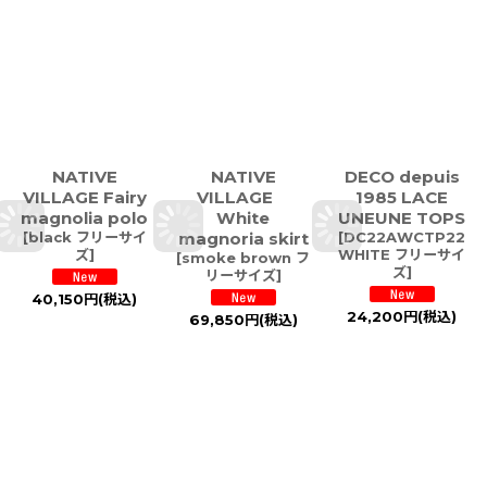
NATIVE
NATIVE
DECO depuis
VILLAGE Fairy
VILLAGE
1985 LACE
magnolia polo
White
UNEUNE TOPS
[
black フリーサイ
magnoria skirt
[
DC22AWCTP22
ズ
]
WHITE フリーサイ
[
smoke brown フ
ズ
]
リーサイズ
]
40,150
円
(税込)
24,200
円
(税込)
69,850
円
(税込)