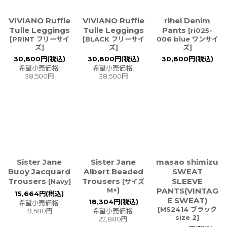
VIVIANO Ruffle
VIVIANO Ruffle
rihei Denim
Tulle Leggings
Tulle Leggings
Pants
[
ri025-
[
PRINT フリーサイ
[
BLACK フリーサイ
006 blue ワンサイ
ズ
]
ズ
]
ズ
]
30,800
円
(税込)
30,800
円
(税込)
30,800
円
(税込)
希望小売価格
:
希望小売価格
:
38,500
円
38,500
円
Sister Jane
Sister Jane
masao shimizu
Buoy Jacquard
Albert Beaded
SWEAT
Trousers
Trousers
SLEEVE
[
Navy
]
[
サイズ
M+
]
PANTS(VINTAG
15,664
円
(税込)
E SWEAT)
18,304
円
(税込)
希望小売価格
:
[
MS2414 ブラック
19,580
円
希望小売価格
:
size 2
]
22,880
円