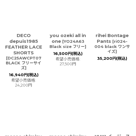
DECO
you ozeki all in
rihei Bontage
depuis1985
one
Pants
[
YO24A63
[
ri024-
FEATHER LACE
Black size フリー
]
004 black ワンサ
イズ
]
SHORTS
16,500
円
(税込)
[
DC25AWCPT07
35,200
円
(税込)
希望小売価格
:
BLACK フリーサイ
27,500
円
ズ
]
16,940
円
(税込)
希望小売価格
:
24,200
円