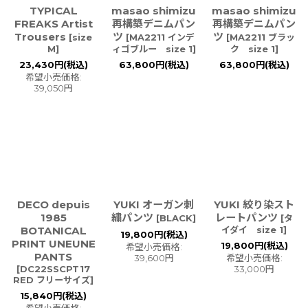
TYPICAL
masao shimizu
masao shimizu
FREAKS Artist
再構築デニムパン
再構築デニムパン
Trousers
ツ
ツ
[
size
[
MA2211 インデ
[
MA2211 ブラッ
M
]
ィゴブルー size 1
]
ク size 1
]
23,430
円
(税込)
63,800
円
(税込)
63,800
円
(税込)
希望小売価格
:
39,050
円
DECO depuis
YUKI オーガン刺
YUKI 絞り染スト
1985
繍パンツ
レートパンツ
[
BLACK
]
[
タ
BOTANICAL
イダイ size 1
]
19,800
円
(税込)
PRINT UNEUNE
19,800
円
(税込)
希望小売価格
:
PANTS
39,600
円
希望小売価格
:
[
DC22SSCPT17
33,000
円
RED フリーサイズ
]
15,840
円
(税込)
希望小売価格
: