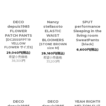
DECO
Nancy
SPUT
depuis1985
stellasoto
performance
FLOWER
ELASTIC
Sleeping in the
PATCH PANTS
WAIST
living room
[
DC25SSFPT19
BLOOMERS
SweatPants
YELLOW
[
STONE BROWN
[
black
]
FLOWER サイズS
]
size M
]
6,600
円
(税込)
29,040
円
(税込)
28,160
円
(税込)
希望小売価格
:
希望小売価格
:
36,300
円
35,200
円
DECO
DECO
YEAH RIGHT!!
depuis1985
depuis1985
MELTON SLIT