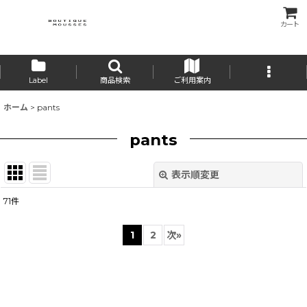
カート
Label
商品検索
ご利用案内
ホーム
>
pants
pants
表示順変更
閉じる
71
件
表示数
:
1
2
次
»
並び順
:
絞り込む