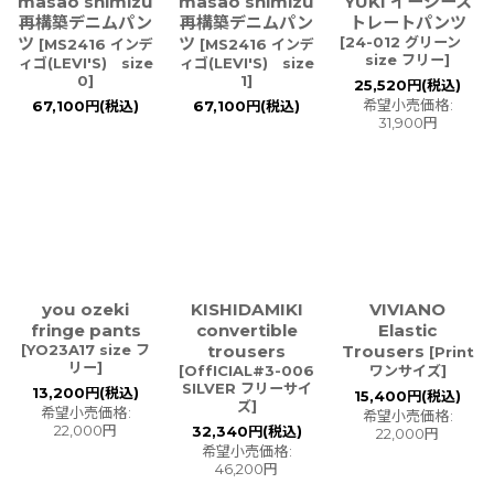
masao shimizu
masao shimizu
YUKI イージース
再構築デニムパン
再構築デニムパン
トレートパンツ
ツ
ツ
[
24-012 グリーン
[
MS2416 インデ
[
MS2416 インデ
size フリー
]
ィゴ(LEVI'S) size
ィゴ(LEVI'S) size
0
]
1
]
25,520
円
(税込)
希望小売価格
:
67,100
円
(税込)
67,100
円
(税込)
31,900
円
you ozeki
KISHIDAMIKI
VIVIANO
fringe pants
convertible
Elastic
[
YO23A17 size フ
trousers
Trousers
[
Print
リー
]
[
OffICIAL#3-006
ワンサイズ
]
SILVER フリーサイ
13,200
円
(税込)
15,400
円
(税込)
ズ
]
希望小売価格
:
希望小売価格
:
22,000
円
32,340
円
(税込)
22,000
円
希望小売価格
:
46,200
円