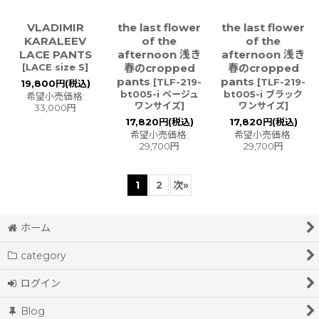
VLADIMIR
the last flower
the last flower
KARALEEV
of the
of the
LACE PANTS
afternoon 浅き
afternoon 浅き
[
LACE size S
]
春のcropped
春のcropped
pants
pants
[
TLF-219-
[
TLF-219-
19,800
円
(税込)
bt005-i ベージュ
bt005-i ブラック
希望小売価格
:
ワンサイズ
]
ワンサイズ
]
33,000
円
17,820
円
(税込)
17,820
円
(税込)
希望小売価格
:
希望小売価格
:
29,700
円
29,700
円
1
2
次
»
ホーム
category
ログイン
Blog