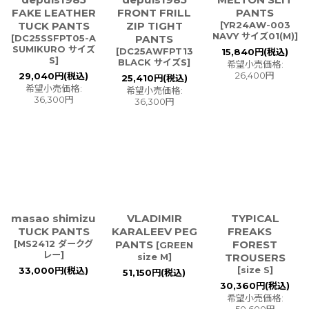
FAKE LEATHER
FRONT FRILL
PANTS
TUCK PANTS
ZIP TIGHT
[
YR24AW-003
NAVY サイズ01(M)
]
[
DC25SSFPT05-A
PANTS
SUMIKURO サイズ
[
DC25AWFPT13
15,840
円
(税込)
S
]
BLACK サイズS
]
希望小売価格
:
26,400
円
29,040
円
(税込)
25,410
円
(税込)
希望小売価格
:
希望小売価格
:
36,300
円
36,300
円
masao shimizu
VLADIMIR
TYPICAL
TUCK PANTS
KARALEEV PEG
FREAKS
[
MS2412 ダークグ
PANTS
FOREST
[
GREEN
レー
]
size M
]
TROUSERS
[
size S
]
33,000
円
(税込)
51,150
円
(税込)
30,360
円
(税込)
希望小売価格
:
50,600
円