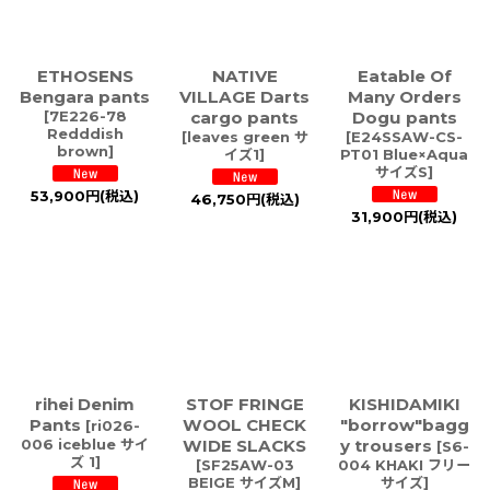
ETHOSENS
NATIVE
Eatable Of
Bengara pants
VILLAGE Darts
Many Orders
[
7E226-78
cargo pants
Dogu pants
Redddish
[
leaves green サ
[
E24SSAW-CS-
brown
]
イズ1
]
PT01 Blue×Aqua
サイズS
]
53,900
円
(税込)
46,750
円
(税込)
31,900
円
(税込)
rihei Denim
STOF FRINGE
KISHIDAMIKI
Pants
WOOL CHECK
"borrow"bagg
[
ri026-
006 iceblue サイ
WIDE SLACKS
y trousers
[
S6-
ズ 1
]
[
SF25AW-03
004 KHAKI フリー
BEIGE サイズM
]
サイズ
]