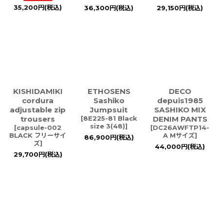
35,200
円
(税込)
36,300
円
(税込)
29,150
円
(税込)
KISHIDAMIKI
ETHOSENS
DECO
cordura
Sashiko
depuis1985
adjustable zip
Jumpsuit
SASHIKO MIX
trousers
[
8E225-81 Black
DENIM PANTS
size 3(48)
]
[
capsule-002
[
DC26AWFTP14-
BLACK フリーサイ
A Mサイズ
]
86,900
円
(税込)
ズ
]
44,000
円
(税込)
29,700
円
(税込)