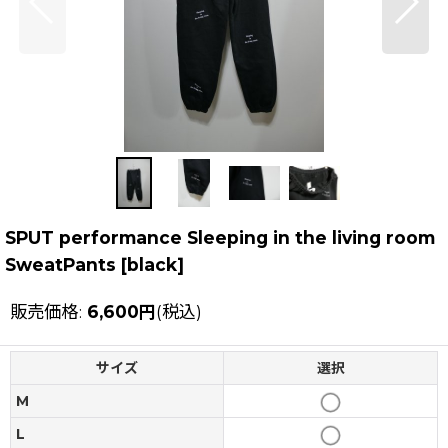
SPUT performance Sleeping in the living room
SweatPants
[
black
]
販売価格
:
6,600
円
(税込)
サイズ
選択
M
L