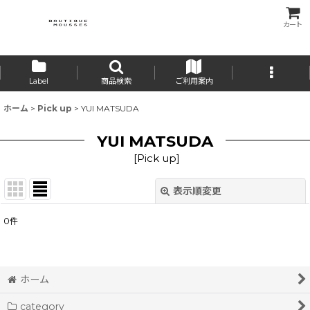
カート
Label
商品検索
ご利用案内
ホーム
>
Pick up
>
YUI MATSUDA
YUI MATSUDA
[
Pick up
]
表示順変更
閉じる
0
件
表示数
:
並び順
:
ホーム
category
絞り込む