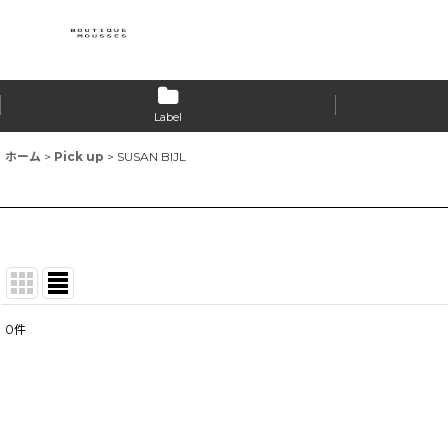
Label
ホーム
>
Pick up
>
SUSAN BIJL
0
件
表示数
:
並び順
: