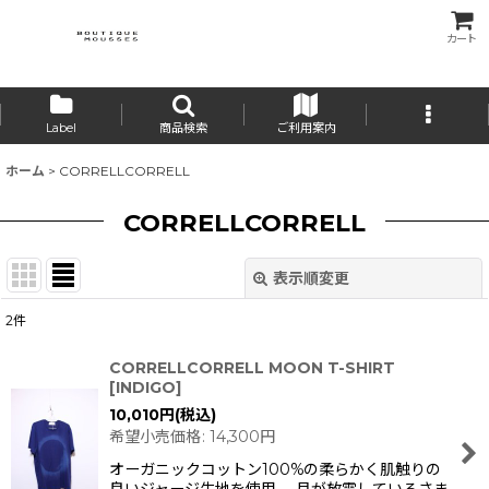
カート
Label
商品検索
ご利用案内
ホーム
>
CORRELLCORRELL
CORRELLCORRELL
表示順変更
閉じる
2
件
表示数
:
CORRELLCORRELL MOON T-SHIRT
[
INDIGO
]
並び順
:
10,010
円
(税込)
希望小売価格
:
14,300
円
絞り込む
オーガニックコットン100%の柔らかく肌触りの