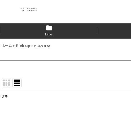
Label
ホーム
>
Pick up
>
KURODA
0
件
表示数
:
並び順
: