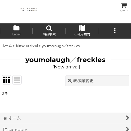
カート
Label
商品検索
ご利用案内
ホーム
>
New arrival
>
youmolaugh／freckles
youmolaugh／freckles
[
New arrival
]
表示順変更
閉じる
0
件
表示数
:
並び順
:
ホーム
category
絞り込む