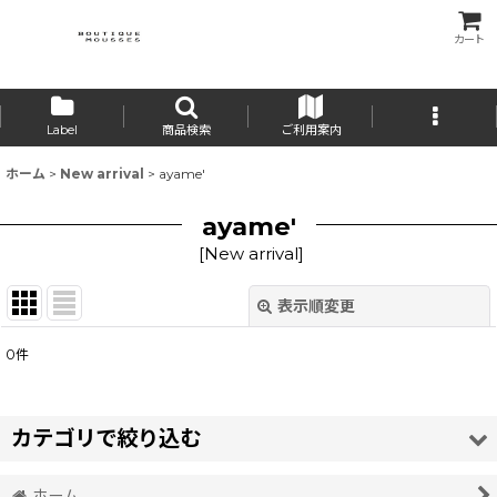
カート
Label
商品検索
ご利用案内
ホーム
>
New arrival
>
ayame'
ayame'
[
New arrival
]
表示順変更
閉じる
0
件
サブカテゴリ
:
表示数
:
カテゴリで絞り込む
並び順
:
ホーム