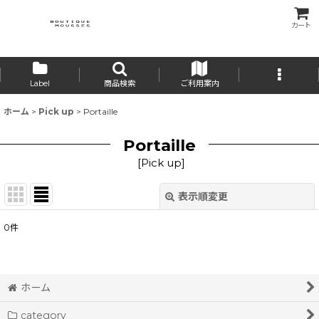
カート
Label
商品検索
ご利用案内
ホーム
>
Pick up
>
Portaille
Portaille
[
Pick up
]
表示順変更
閉じる
0
件
表示数
:
並び順
:
ホーム
category
絞り込む