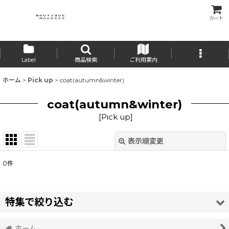
カート
Label
商品検索
ご利用案内
ホーム
>
Pick up
>
coat(autumn&winter)
coat(autumn&winter)
[
Pick up
]
表示順変更
閉じる
0
件
表示数
:
並び順
:
特集で絞り込む
絞り込む
ホーム