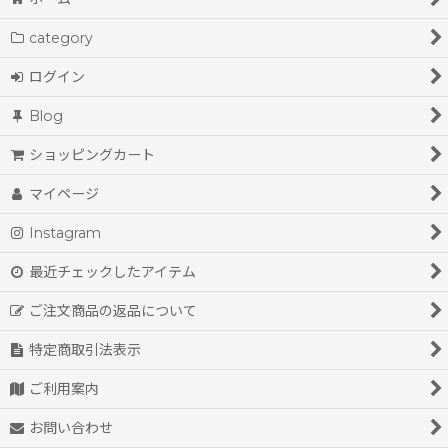
coat(spring&summer)
category
coat(autumn&winter)
ログイン
jacket
Blog
sweater spring&summer
ショッピングカート
sweater autumn&winter
マイページ
shirt&blouse
Instagram
cut&sewn
最近チェックしたアイテム
one-piece
ご注文商品の返品について
skirts
特定商取引法表示
pants
ご利用案内
お問い合わせ
accessories