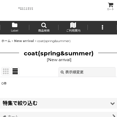
カート
Label
商品検索
ご利用案内
ホーム
>
New arrival
>
coat(spring&summer)
coat(spring&summer)
[
New arrival
]
表示順変更
閉じる
0
件
表示数
:
並び順
:
特集で絞り込む
絞り込む
ホーム