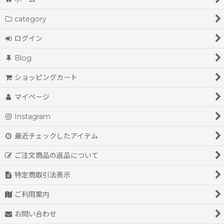
coat(spring&summer)
category
coat(autumn&winter)
ログイン
jacket
Blog
sweater spring&summer
ショッピングカート
sweater autumn&winter
マイページ
shirt&blouse
Instagram
cut&sewn
最近チェックしたアイテム
one-piece
ご注文商品の返品について
skirts
特定商取引法表示
pants
ご利用案内
お問い合わせ
accessories