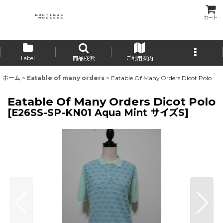
カート
Label
商品検索
ご利用案内
ホーム
>
Eatable of many orders
>
Eatable Of Many Orders Dicot Polo
Eatable Of Many Orders Dicot Polo
[
E26SS-SP-KN01 Aqua Mint サイズS
]