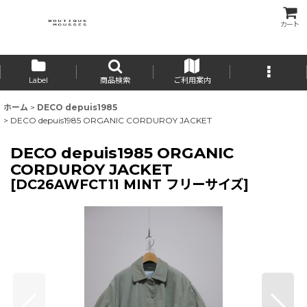
カート
Label
商品検索
ご利用案内
ホーム
>
DECO depuis1985
>
DECO depuis1985 ORGANIC CORDUROY JACKET
DECO depuis1985 ORGANIC
CORDUROY JACKET
[
DC26AWFCT11 MINT フリーサイズ
]