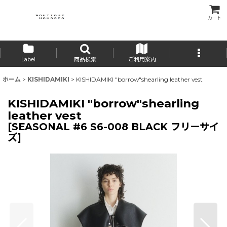
カート
Label
商品検索
ご利用案内
ホーム
>
KISHIDAMIKI
>
KISHIDAMIKI "borrow"shearling leather vest
KISHIDAMIKI "borrow"shearling
leather vest
[
SEASONAL #6 S6-008 BLACK フリーサイ
ズ
]