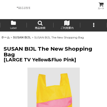
カート
Label
商品検索
ご利用案内
ホーム
>
SUSAN BIJL
>
SUSAN BIJL The New Shopping Bag
SUSAN BIJL The New Shopping
Bag
[
LARGE TV Yellow&Fluo Pink
]