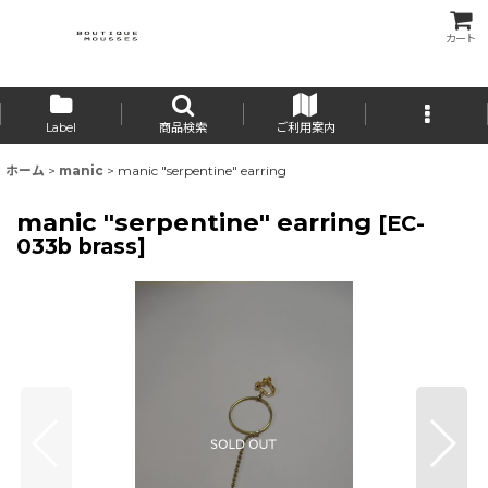
カート
Label
商品検索
ご利用案内
ホーム
>
manic
>
manic "serpentine" earring
manic "serpentine" earring
[
EC-
033b brass
]