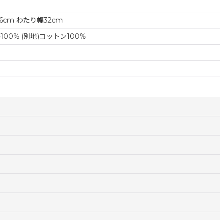
6cm わたり幅32cm
00% (別地)コットン100%