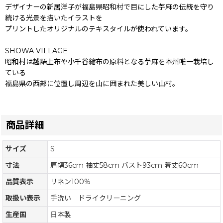
デザイナーの新居洋子が福島県昭和村で目にした苧麻の伝統を守り
続ける光景を描いたイラストを
プリントしたオリジナルのテキスタイルが使われています。
SHOWA VILLAGE
昭和村は越語上布や小千谷縮布の原料となる苧麻を本州唯一栽培し
ている
福島県の西部に位置し周辺を山に囲まれた美しい山村。
商品詳細
サイズ
S
寸法
肩幅36cm 袖丈58cm バスト93cm 着丈60cm
品質表示
リネン100%
取扱い表示
手洗い ドライクリーニング
生産国
日本製