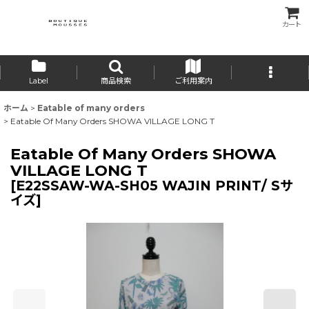
カート
Label
商品検索
ご利用案内
ホーム
>
Eatable of many orders
>
Eatable Of Many Orders SHOWA VILLAGE LONG T
Eatable Of Many Orders SHOWA
VILLAGE LONG T
[
E22SSAW-WA-SH05 WAJIN PRINT/ Sサ
イズ
]