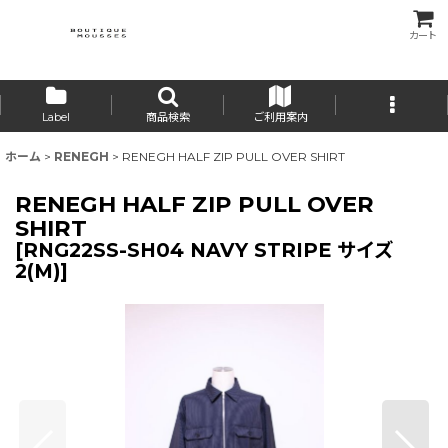
カート
Label
商品検索
ご利用案内
ホーム
>
RENEGH
>
RENEGH HALF ZIP PULL OVER SHIRT
RENEGH HALF ZIP PULL OVER
SHIRT
[
RNG22SS-SH04 NAVY STRIPE サイズ
2(M)
]