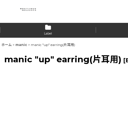
Label
ホーム
>
manic
>
manic "up" earring(片耳用)
manic "up" earring(片耳用)
[