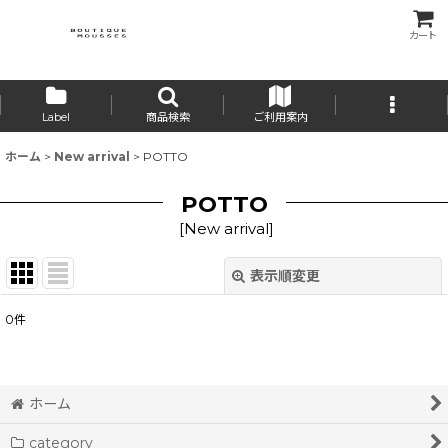
カート
Label
商品検索
ご利用案内
ホーム
>
New arrival
>
POTTO
POTTO
[
New arrival
]
表示順変更
閉じる
0
件
表示数
:
並び順
:
ホーム
category
絞り込む