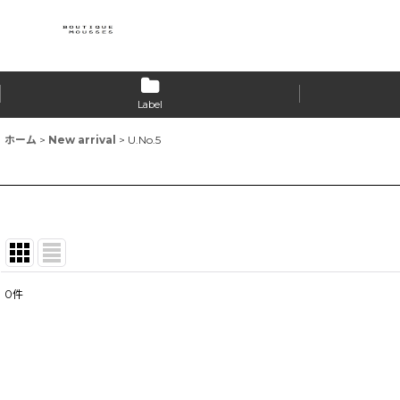
Label
ホーム
>
New arrival
>
U.No.5
0
件
表示数
:
並び順
: