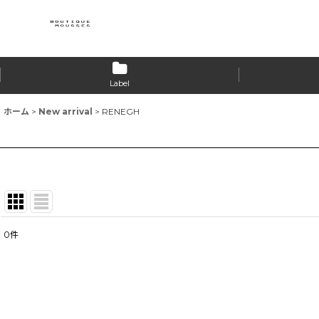
Label
ホーム
>
New arrival
>
RENEGH
0
件
表示数
:
並び順
: