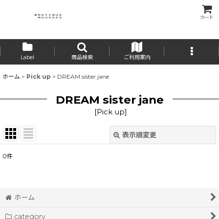
カート
Label
商品検索
ご利用案内
ホーム
>
Pick up
>
DREAM sister jane
DREAM sister jane
[
Pick up
]
表示順変更
閉じる
0
件
表示数
:
並び順
:
ホーム
category
絞り込む