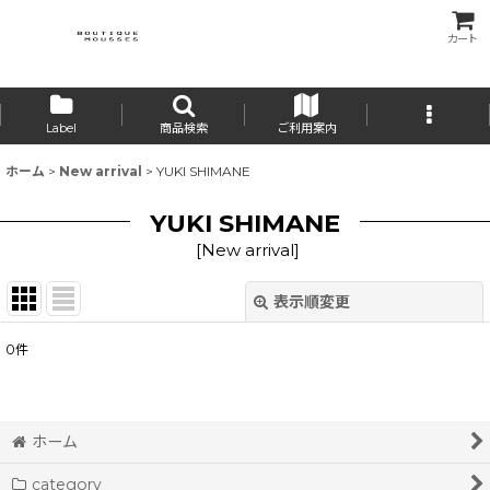
カート
Label
商品検索
ご利用案内
ホーム
>
New arrival
>
YUKI SHIMANE
YUKI SHIMANE
[
New arrival
]
表示順変更
閉じる
0
件
表示数
:
並び順
:
ホーム
category
絞り込む