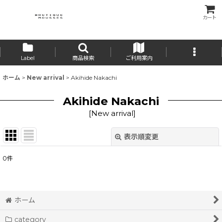
カート
Label
商品検索
ご利用案内
ホーム
>
New arrival
>
Akihide Nakachi
Akihide Nakachi
[
New arrival
]
表示順変更
閉じる
0
件
表示数
:
並び順
:
ホーム
category
絞り込む