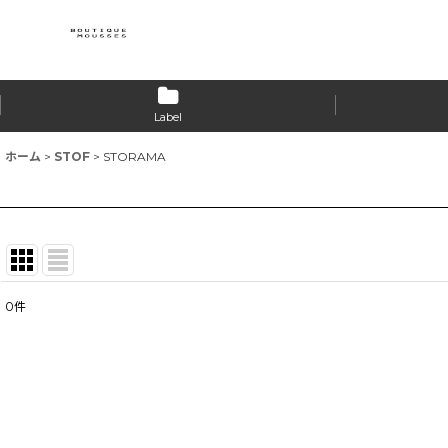
Label
ホーム
>
STOF
>
STORAMA
0
件
表示数
:
並び順
: