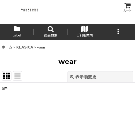
カート
Label
商品検索
ご利用案内
ホーム
>
KLASICA
>
wear
wear
表示順変更
閉じる
6
件
表示数
:
並び順
:
絞り込む