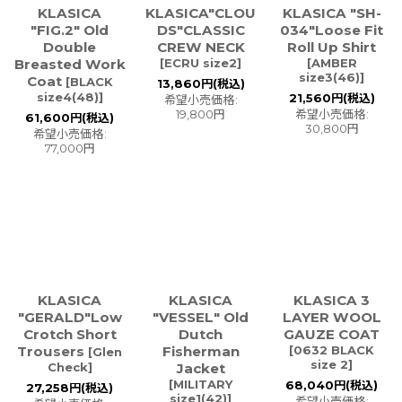
KLASICA
KLASICA"CLOU
KLASICA "SH-
"FIG.2" Old
DS"CLASSIC
034"Loose Fit
Double
CREW NECK
Roll Up Shirt
Breasted Work
[
ECRU size2
]
[
AMBER
size3(46)
]
Coat
[
BLACK
13,860
円
(税込)
size4(48)
]
21,560
円
(税込)
希望小売価格
:
19,800
円
希望小売価格
:
61,600
円
(税込)
30,800
円
希望小売価格
:
77,000
円
KLASICA
KLASICA
KLASICA 3
"GERALD"Low
"VESSEL" Old
LAYER WOOL
Crotch Short
Dutch
GAUZE COAT
Trousers
Fisherman
[
0632 BLACK
[
Glen
size 2
]
Check
]
Jacket
[
MILITARY
68,040
円
(税込)
27,258
円
(税込)
size1(42)
]
希望小売価格
: