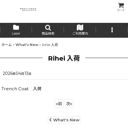
カート
Label
商品検索
ご利用案内
ホーム
>
What's New
>
Rihei 入荷
Rihei 入荷
2026
04
13
年
月
日
Trench Coat 入荷
«
前
次
»
What's New