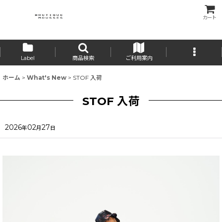
カート
Label
商品検索
ご利用案内
ホーム
>
What's New
>
STOF 入荷
STOF 入荷
2026
02
27
年
月
日