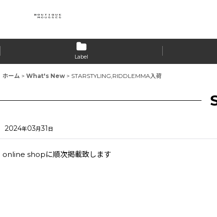
Label
ホーム
>
What's New
>
STARSTYLING,RIDDLEMMA入荷
2024
03
31
年
月
日
online shopに順次掲載致します