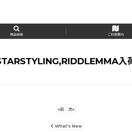
商品検索
ご利用案内
STARSTYLING,RIDDLEMMA入
«
前
次
»
What's New