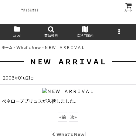
カート
Label
商品検索
ご利用案内
ホーム
>
What's New
>
ＮＥＷ ＡＲＲＩＶＡＬ
ＮＥＷ ＡＲＲＩＶＡＬ
2008
01
21
年
月
日
ペネローププリュスが入荷しました。
«
前
次
»
What's New